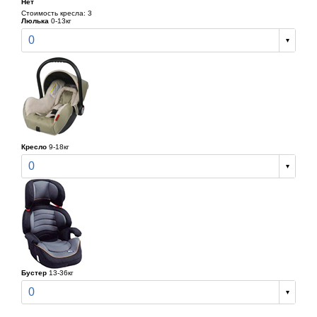
Нет
Стоимость кресла: 3
Люлька
0-13кг
0
Кресло
9-18кг
0
Бустер
13-36кг
0