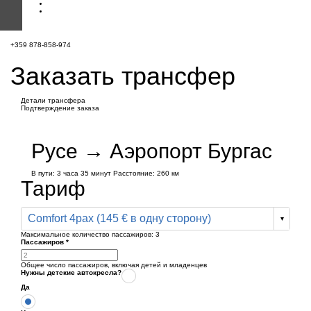
+359 878-858-974
Заказать трансфер
Детали трансфера
Подтверждение заказа
Русе → Аэропорт Бургас
В пути:
3 часа
35 минут
Расстояние: 260 км
Тариф
Comfort 4pax (145 € в одну сторону)
Максимальное количество пассажиров:
3
Пассажиров
*
Общее число пассажиров,
включая детей и младенцев
Нужны детские автокресла?
Да