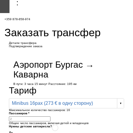
+359 878-858-974
Заказать трансфер
Детали трансфера
Подтверждение заказа
Аэропорт Бургас →
Каварна
В пути:
3 часа
15 минут
Расстояние: 195 км
Тариф
Minibus 16pax (273 € в одну сторону)
Максимальное количество пассажиров:
16
Пассажиров
*
Общее число пассажиров,
включая детей и младенцев
Нужны детские автокресла?
Да