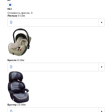
Нет
Стоимость кресла: 3
Люлька
0-13кг
0
Кресло
9-18кг
0
Бустер
13-36кг
0