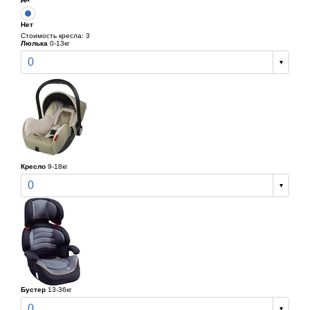
Нет
Стоимость кресла: 3
Люлька
0-13кг
0
Кресло
9-18кг
0
Бустер
13-36кг
0