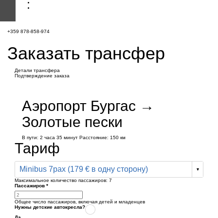
+359 878-858-974
Заказать трансфер
Детали трансфера
Подтверждение заказа
Аэропорт Бургас →
Золотые пески
В пути:
2 часа
35 минут
Расстояние: 150 км
Тариф
Minibus 7pax (179 € в одну сторону)
Максимальное количество пассажиров:
7
Пассажиров
*
Общее число пассажиров,
включая детей и младенцев
Нужны детские автокресла?
Да