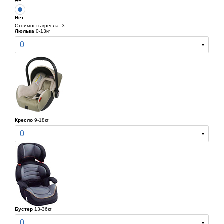
Нет
Стоимость кресла: 3
Люлька
0-13кг
0
Кресло
9-18кг
0
Бустер
13-36кг
0