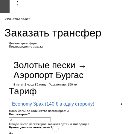
+359 878-858-974
Заказать трансфер
Детали трансфера
Подтверждение заказа
Золотые пески →
Аэропорт Бургас
В пути:
2 часа
35 минут
Расстояние: 150 км
Тариф
Economy 3pax (140 € в одну сторону)
Максимальное количество пассажиров:
3
Пассажиров
*
Общее число пассажиров,
включая детей и младенцев
Нужны детские автокресла?
Да