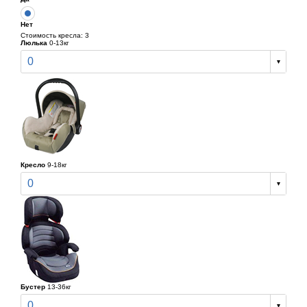
Нет
Стоимость кресла: 3
Люлька
0-13кг
0
Кресло
9-18кг
0
Бустер
13-36кг
0