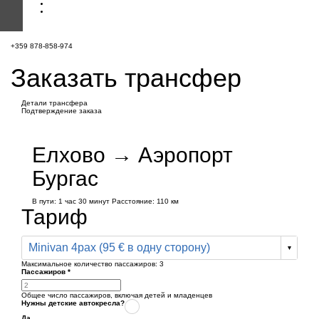
+359 878-858-974
Заказать трансфер
Детали трансфера
Подтверждение заказа
Елхово → Аэропорт
Бургас
В пути:
1 час
30 минут
Расстояние: 110 км
Тариф
Minivan 4pax (95 € в одну сторону)
Максимальное количество пассажиров:
3
Пассажиров
*
Общее число пассажиров,
включая детей и младенцев
Нужны детские автокресла?
Да