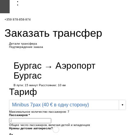
+359 878-858-974
Заказать трансфер
Детали трансфера
Подтверждение заказа
Бургас → Аэропорт
Бургас
В пути:
15 минут
Расстояние: 10 км
Тариф
Minibus 7pax (40 € в одну сторону)
Максимальное количество пассажиров:
7
Пассажиров
*
Общее число пассажиров,
включая детей и младенцев
Нужны детские автокресла?
Да