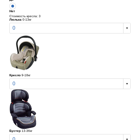
Нет
Стоимость кресла: 3
Люлька
0-13кг
0
Кресло
9-18кг
0
Бустер
13-36кг
0