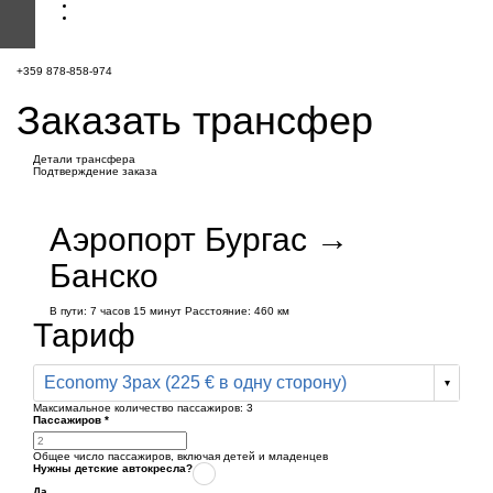
+359 878-858-974
Заказать трансфер
Детали трансфера
Подтверждение заказа
Аэропорт Бургас →
Банско
В пути:
7 часов
15 минут
Расстояние: 460 км
Тариф
Economy 3pax (225 € в одну сторону)
Максимальное количество пассажиров:
3
Пассажиров
*
Общее число пассажиров,
включая детей и младенцев
Нужны детские автокресла?
Да