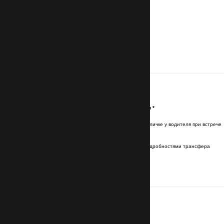
Контакты
Имя и фамилия латинскими буквами
*
Имя и фамилия будут указаны на табличке у водителя при встрече
Эл. почта (Email)
*
Отправим подтверждение брони с подробностями трансфера
Номер телефона
с кодом страны
*
Для связи с водителем
Маршрут
Номер авиарейса прибытия