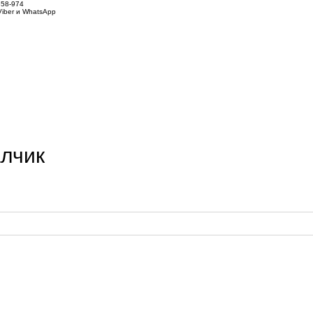
858-974
iber и WhatsApp
алчик