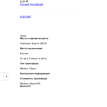
EUR
Русский
Английский
EUR
GBP
Заказ
Место и время встречи
Аэропорт Бургас (BOJ)
Место назначения
Балчик
(3 часа 5 минут в пути)
Тип трансфера
Minibus 19pax
Контактная информация
Стоимость трансфера
Minibus 19pax
295
Итого
295