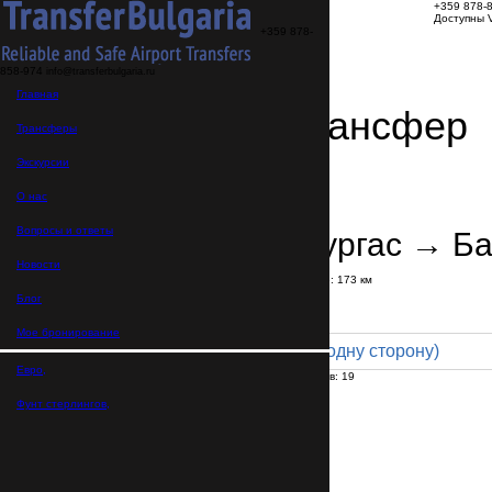
+359 878-
Доступны V
+359 878-
858-974
info@transferbulgaria.ru
Главная
Заказать трансфер
Трансферы
Экскурсии
Детали трансфера
Подтверждение заказа
О нас
Вопросы и ответы
Аэропорт Бургас → Б
Новости
В пути:
3 часа
5 минут
Расстояние: 173 км
Тариф
Блог
Мое бронирование
Minibus 19pax (295 € в одну сторону)
Евро,
Максимальное количество пассажиров:
19
Пассажиров
*
Фунт стерлингов,
Общее число пассажиров,
включая детей и младенцев
Нужны детские автокресла?
Да