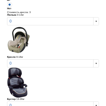
Нет
Стоимость кресла: 3
Люлька
0-13кг
0
Кресло
9-18кг
0
Бустер
13-36кг
0