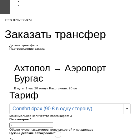
+359 878-858-974
Заказать трансфер
Детали трансфера
Подтверждение заказа
Ахтопол → Аэропорт
Бургас
В пути:
1 час
20 минут
Расстояние: 90 км
Тариф
Comfort 4pax (90 € в одну сторону)
Максимальное количество пассажиров:
3
Пассажиров
*
Общее число пассажиров,
включая детей и младенцев
Нужны детские автокресла?
Да