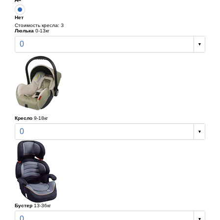
Нет
Стоимость кресла: 3
Люлька
0-13кг
0
Кресло
9-18кг
0
Бустер
13-36кг
0