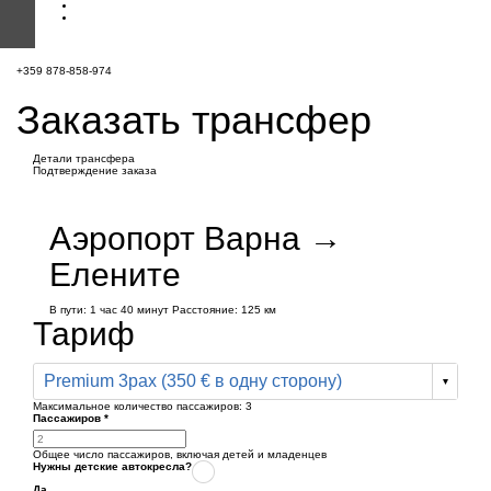
+359 878-858-974
Заказать трансфер
Детали трансфера
Подтверждение заказа
Аэропорт Варна →
Елените
В пути:
1 час
40 минут
Расстояние: 125 км
Тариф
Premium 3pax (350 € в одну сторону)
Максимальное количество пассажиров:
3
Пассажиров
*
Общее число пассажиров,
включая детей и младенцев
Нужны детские автокресла?
Да