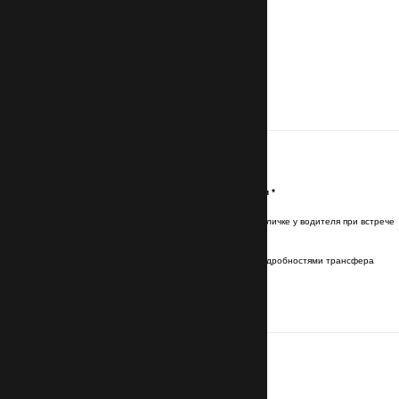
Контакты
Имя и фамилия латинскими буквами
*
Имя и фамилия будут указаны на табличке у водителя при встрече
Эл. почта (Email)
*
Отправим подтверждение брони с подробностями трансфера
Номер телефона
с кодом страны
*
Для связи с водителем
Маршрут
Номер авиарейса прибытия