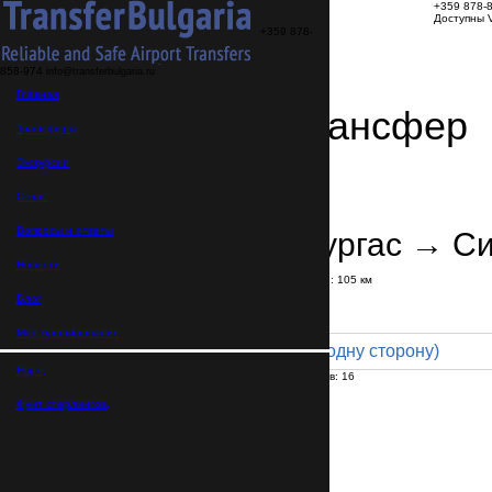
+359 878-
Доступны V
+359 878-
858-974
info@transferbulgaria.ru
Главная
Заказать трансфер
Трансферы
Экскурсии
Детали трансфера
Подтверждение заказа
О нас
Вопросы и ответы
Аэропорт Бургас → С
Новости
В пути:
1 час
40 минут
Расстояние: 105 км
Тариф
Блог
Мое бронирование
Minibus 16pax (185 € в одну сторону)
Евро,
Максимальное количество пассажиров:
16
Пассажиров
*
Фунт стерлингов,
Общее число пассажиров,
включая детей и младенцев
Нужны детские автокресла?
Да