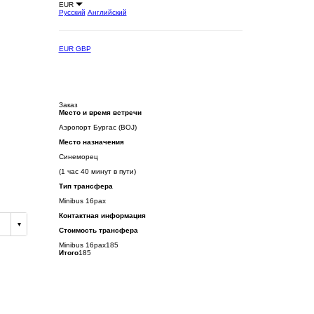
EUR
Русский
Английский
EUR
GBP
Заказ
Место и время встречи
Аэропорт Бургас (BOJ)
Место назначения
Синеморец
(1 час 40 минут в пути)
Тип трансфера
Minibus 16pax
Контактная информация
Стоимость трансфера
Minibus 16pax
185
Итого
185