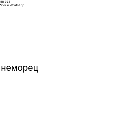
858-974
iber и WhatsApp
инеморец