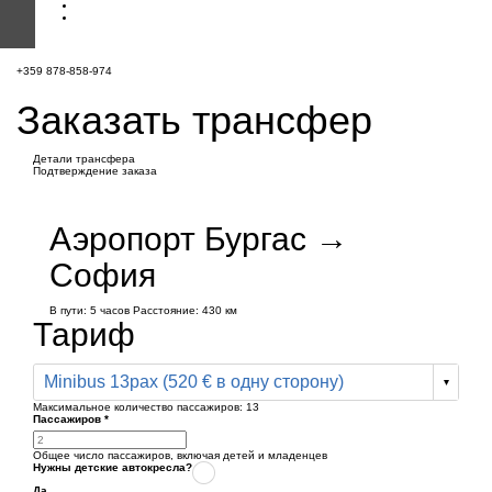
+359 878-858-974
Заказать трансфер
Детали трансфера
Подтверждение заказа
Аэропорт Бургас →
София
В пути:
5 часов
Расстояние: 430 км
Тариф
Minibus 13pax (520 € в одну сторону)
Максимальное количество пассажиров:
13
Пассажиров
*
Общее число пассажиров,
включая детей и младенцев
Нужны детские автокресла?
Да