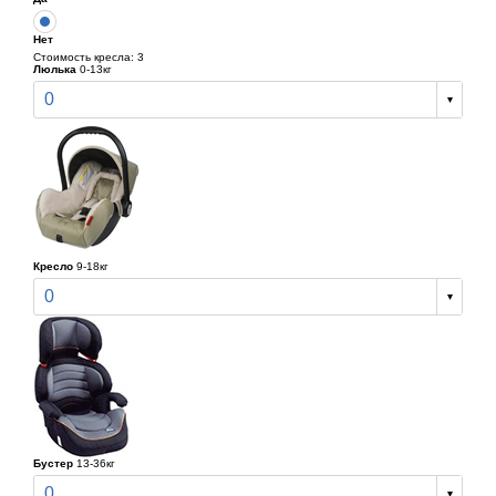
Нет
Стоимость кресла: 3
Люлька
0-13кг
0
Кресло
9-18кг
0
Бустер
13-36кг
0