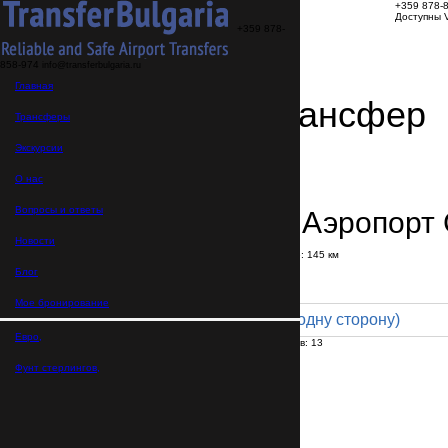
+359 878-
Доступны V
+359 878-
858-974
info@transferbulgaria.ru
Главная
Заказать трансфер
Трансферы
Экскурсии
Детали трансфера
Подтверждение заказа
О нас
Вопросы и ответы
Пловдив → Аэропорт
Новости
В пути:
1 час
40 минут
Расстояние: 145 км
Тариф
Блог
Мое бронирование
Minibus 13pax (250 € в одну сторону)
Евро,
Максимальное количество пассажиров:
13
Пассажиров
*
Фунт стерлингов,
Общее число пассажиров,
включая детей и младенцев
Нужны детские автокресла?
Да