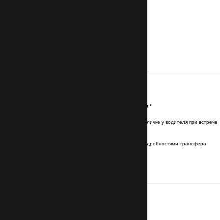
Контакты
Имя и фамилия латинскими буквами
*
Имя и фамилия будут указаны на табличке у водителя при встрече
Эл. почта (Email)
*
Отправим подтверждение брони с подробностями трансфера
Номер телефона
с кодом страны
*
Для связи с водителем
Маршрут
Место отправления