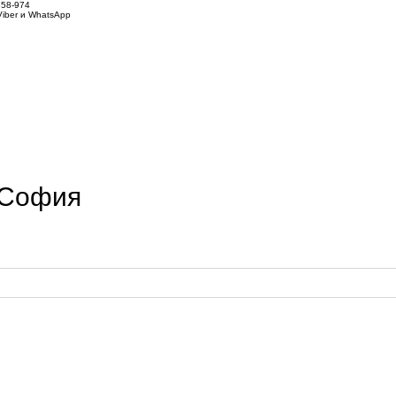
858-974
iber и WhatsApp
 София