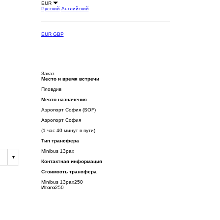
EUR
Русский
Английский
EUR
GBP
Заказ
Место и время встречи
Пловдив
Место назначения
Аэропорт София (SOF)
Аэропорт София
(1 час 40 минут в пути)
Тип трансфера
Minibus 13pax
Контактная информация
Стоимость трансфера
Minibus 13pax
250
Итого
250