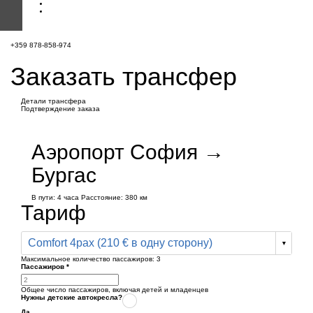
+359 878-858-974
Заказать трансфер
Детали трансфера
Подтверждение заказа
Аэропорт София →
Бургас
В пути:
4 часа
Расстояние: 380 км
Тариф
Comfort 4pax (210 € в одну сторону)
Максимальное количество пассажиров:
3
Пассажиров
*
Общее число пассажиров,
включая детей и младенцев
Нужны детские автокресла?
Да