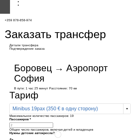
+359 878-858-974
Заказать трансфер
Детали трансфера
Подтверждение заказа
Боровец → Аэропорт
София
В пути:
1 час
25 минут
Расстояние: 70 км
Тариф
Minibus 19pax (350 € в одну сторону)
Максимальное количество пассажиров:
19
Пассажиров
*
Общее число пассажиров,
включая детей и младенцев
Нужны детские автокресла?
Да