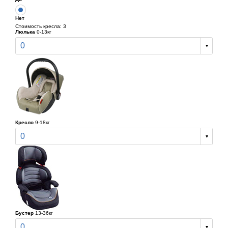
Нет
Стоимость кресла: 3
Люлька
0-13кг
0
Кресло
9-18кг
0
Бустер
13-36кг
0