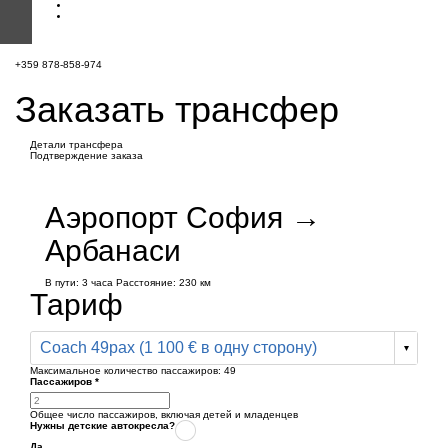
+359 878-858-974
Заказать трансфер
Детали трансфера
Подтверждение заказа
Аэропорт София →
Арбанаси
В пути:
3 часа
Расстояние: 230 км
Тариф
Coach 49pax (1 100 € в одну сторону)
Максимальное количество пассажиров:
49
Пассажиров
*
Общее число пассажиров,
включая детей и младенцев
Нужны детские автокресла?
Да