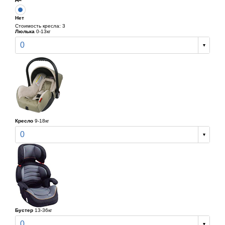
Нет
Стоимость кресла: 3
Люлька
0-13кг
0
Кресло
9-18кг
0
Бустер
13-36кг
0