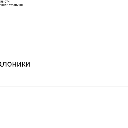
858-974
iber и WhatsApp
алоники