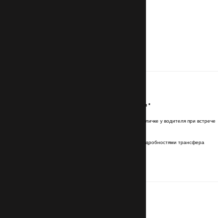
Контакты
Имя и фамилия латинскими буквами
*
Имя и фамилия будут указаны на табличке у водителя при встрече
Эл. почта (Email)
*
Отправим подтверждение брони с подробностями трансфера
Номер телефона
с кодом страны
*
Для связи с водителем
Маршрут
Номер авиарейса прибытия