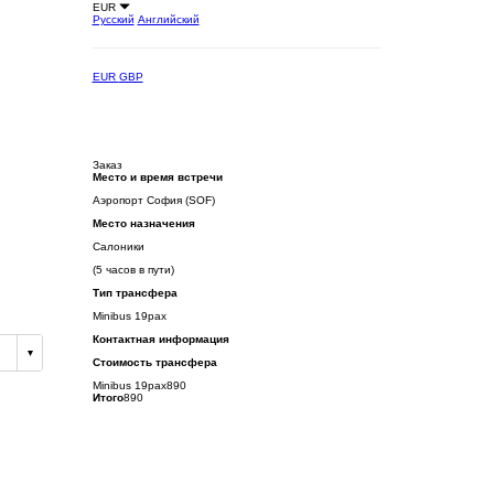
EUR
Русский
Английский
EUR
GBP
Заказ
Место и время встречи
Аэропорт София (SOF)
Место назначения
Салоники
(5 часов в пути)
Тип трансфера
Minibus 19pax
Контактная информация
Стоимость трансфера
Minibus 19pax
890
Итого
890