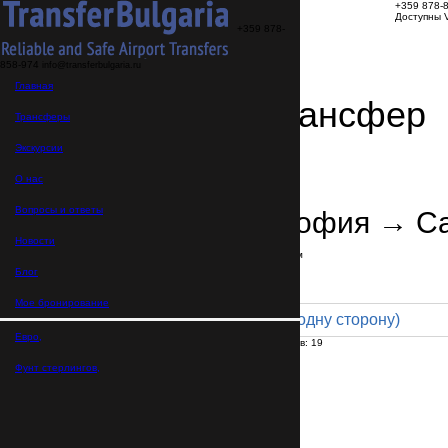
+359 878-
Доступны V
+359 878-
858-974
info@transferbulgaria.ru
Главная
Заказать трансфер
Трансферы
Экскурсии
Детали трансфера
Подтверждение заказа
О нас
Вопросы и ответы
Аэропорт София → С
Новости
В пути:
5 часов
Расстояние: 315 км
Тариф
Блог
Мое бронирование
Minibus 19pax (890 € в одну сторону)
Евро,
Максимальное количество пассажиров:
19
Пассажиров
*
Фунт стерлингов,
Общее число пассажиров,
включая детей и младенцев
Нужны детские автокресла?
Да