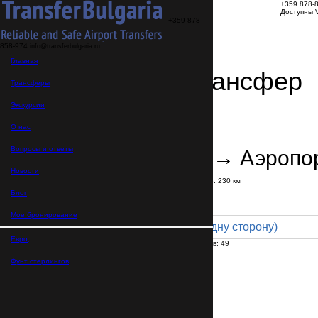
+359 878-
Доступны V
+359 878-
858-974
info@transferbulgaria.ru
Главная
Заказать трансфер
Трансферы
Экскурсии
Детали трансфера
Подтверждение заказа
О нас
Вопросы и ответы
Пампорово → Аэропо
Новости
В пути:
3 часа
5 минут
Расстояние: 230 км
Тариф
Блог
Мое бронирование
Coach 49pax (700 € в одну сторону)
Евро,
Максимальное количество пассажиров:
49
Пассажиров
*
Фунт стерлингов,
Общее число пассажиров,
включая детей и младенцев
Нужны детские автокресла?
Да