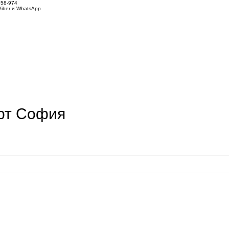
858-974
iber и WhatsApp
рт София