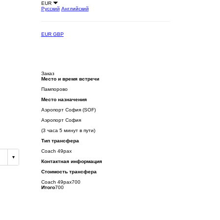
EUR
Русский
Английский
EUR
GBP
Заказ
Место и время встречи
Пампорово
Место назначения
Аэропорт София (SOF)
Аэропорт София
(3 часа 5 минут в пути)
Тип трансфера
Coach 49pax
Контактная информация
Стоимость трансфера
Coach 49pax
700
Итого
700