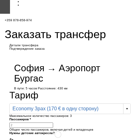
+359 878-858-974
Заказать трансфер
Детали трансфера
Подтверждение заказа
София → Аэропорт
Бургас
В пути:
5 часов
Расстояние: 430 км
Тариф
Economy 3pax (170 € в одну сторону)
Максимальное количество пассажиров:
3
Пассажиров
*
Общее число пассажиров,
включая детей и младенцев
Нужны детские автокресла?
Да