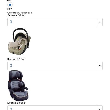
Нет
Стоимость кресла: 3
Люлька
0-13кг
0
Кресло
9-18кг
0
Бустер
13-36кг
0