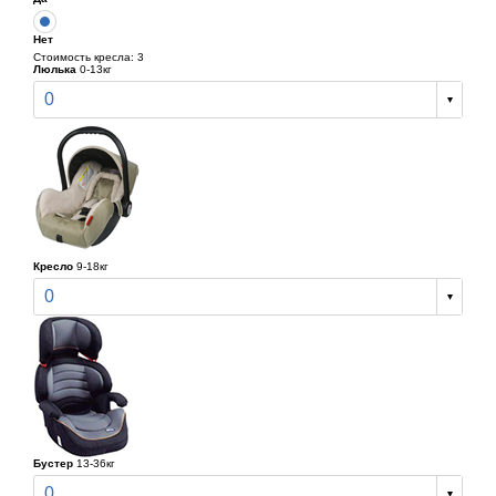
Нет
Стоимость кресла: 3
Люлька
0-13кг
0
Кресло
9-18кг
0
Бустер
13-36кг
0