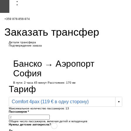
+359 878-858-974
Заказать трансфер
Детали трансфера
Подтверждение заказа
Банско → Аэропорт
София
В пути:
2 часа
45 минут
Расстояние: 170 км
Тариф
Comfort 4pax (119 € в одну сторону)
Максимальное количество пассажиров:
13
Пассажиров
*
Общее число пассажиров,
включая детей и младенцев
Нужны детские автокресла?
Да