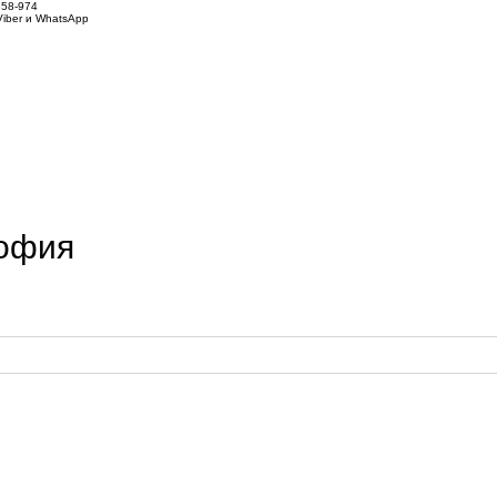
858-974
iber и WhatsApp
София