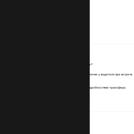
Контакты
Имя и фамилия латинскими буквами
*
Имя и фамилия будут указаны на табличке у водителя при встрече
Эл. почта (Email)
*
Отправим подтверждение брони с подробностями трансфера
Номер телефона
с кодом страны
*
Для связи с водителем
Маршрут
Место отправления