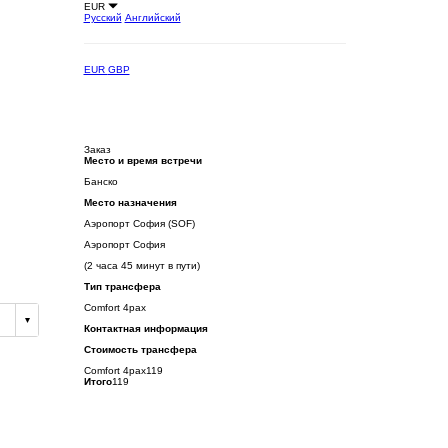
EUR
Русский
Английский
EUR
GBP
Заказ
Место и время встречи
Банско
Место назначения
Аэропорт София (SOF)
Аэропорт София
(2 часа 45 минут в пути)
Тип трансфера
Comfort 4pax
Контактная информация
Стоимость трансфера
Comfort 4pax
119
Итого
119