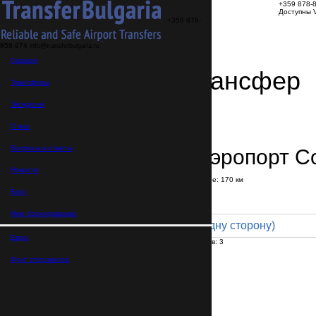
+359 878-
Доступны V
+359 878-
858-974
info@transferbulgaria.ru
Главная
Заказать трансфер
Трансферы
Экскурсии
Детали трансфера
Подтверждение заказа
О нас
Вопросы и ответы
Банско → Аэропорт 
Новости
В пути:
2 часа
45 минут
Расстояние: 170 км
Тариф
Блог
Мое бронирование
Comfort 4pax (119 € в одну сторону)
Евро,
Максимальное количество пассажиров:
3
Пассажиров
*
Фунт стерлингов,
Общее число пассажиров,
включая детей и младенцев
Нужны детские автокресла?
Да