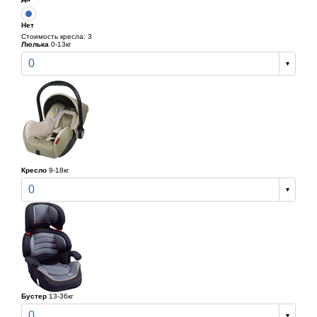
Нет
Стоимость кресла: 3
Люлька
0-13кг
0
Кресло
9-18кг
0
Бустер
13-36кг
0