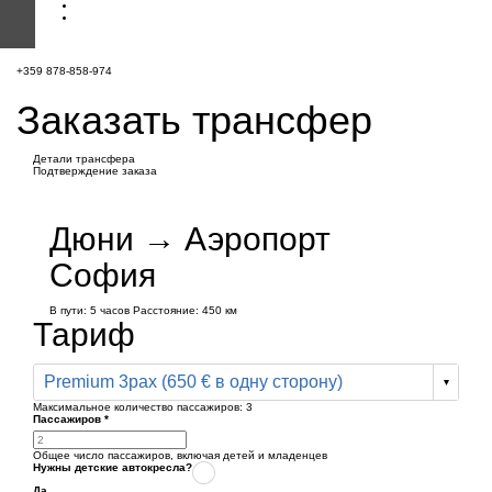
+359 878-858-974
Заказать трансфер
Детали трансфера
Подтверждение заказа
Дюни → Аэропорт
София
В пути:
5 часов
Расстояние: 450 км
Тариф
Premium 3pax (650 € в одну сторону)
Максимальное количество пассажиров:
3
Пассажиров
*
Общее число пассажиров,
включая детей и младенцев
Нужны детские автокресла?
Да