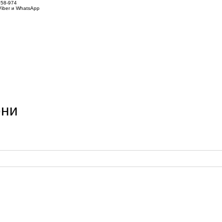
858-974
iber и WhatsApp
юни