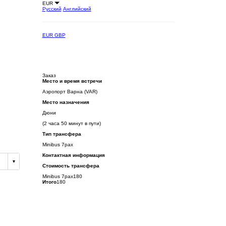
EUR
Русский
Английский
EUR
GBP
Заказ
Место и время встречи
Аэропорт Варна (VAR)
Место назначения
Дюни
(2 часа 50 минут в пути)
Тип трансфера
Minibus 7pax
Контактная информация
Стоимость трансфера
Minibus 7pax
180
Итого
180