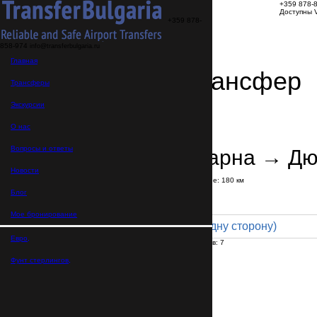
+359 878-
Доступны V
+359 878-
858-974
info@transferbulgaria.ru
Главная
Заказать трансфер
Трансферы
Экскурсии
Детали трансфера
Подтверждение заказа
О нас
Вопросы и ответы
Аэропорт Варна → Д
Новости
В пути:
2 часа
50 минут
Расстояние: 180 км
Тариф
Блог
Мое бронирование
Minibus 7pax (180 € в одну сторону)
Евро,
Максимальное количество пассажиров:
7
Пассажиров
*
Фунт стерлингов,
Общее число пассажиров,
включая детей и младенцев
Нужны детские автокресла?
Да