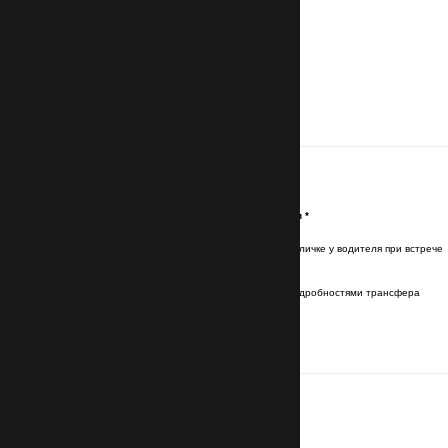
Контакты
Имя и фамилия латинскими буквами
*
Имя и фамилия будут указаны на табличке у водителя при встрече
Эл. почта (Email)
*
Отправим подтверждение брони с подробностями трансфера
Номер телефона
с кодом страны
*
Для связи с водителем
Маршрут
Номер авиарейса прибытия