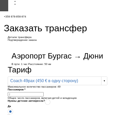
+359 878-858-974
Заказать трансфер
Детали трансфера
Подтверждение заказа
Аэропорт Бургас → Дюни
В пути:
1 час
Расстояние: 50 км
Тариф
Coach 49pax (450 € в одну сторону)
Максимальное количество пассажиров:
49
Пассажиров
*
Общее число пассажиров,
включая детей и младенцев
Нужны детские автокресла?
Да