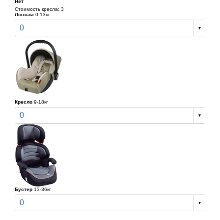
Нет
Стоимость кресла: 3
Люлька
0-13кг
0
Кресло
9-18кг
0
Бустер
13-36кг
0