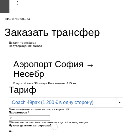
+359 878-858-974
Заказать трансфер
Детали трансфера
Подтверждение заказа
Аэропорт София →
Несебр
В пути:
4 часа
30 минут
Расстояние: 415 км
Тариф
Coach 49pax (1 200 € в одну сторону)
Максимальное количество пассажиров:
49
Пассажиров
*
Общее число пассажиров,
включая детей и младенцев
Нужны детские автокресла?
Да