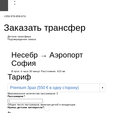
+359 878-858-974
Заказать трансфер
Детали трансфера
Подтверждение заказа
Несебр → Аэропорт
София
В пути:
4 часа
30 минут
Расстояние: 415 км
Тариф
Premium 3pax (550 € в одну сторону)
Максимальное количество пассажиров:
3
Пассажиров
*
Общее число пассажиров,
включая детей и младенцев
Нужны детские автокресла?
Да