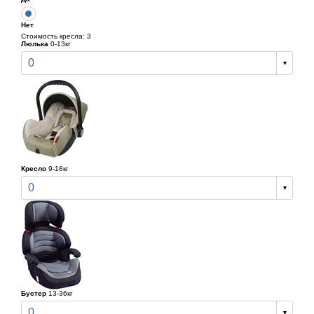
Нет
Стоимость кресла: 3
Люлька
0-13кг
0
Кресло
9-18кг
0
Бустер
13-36кг
0