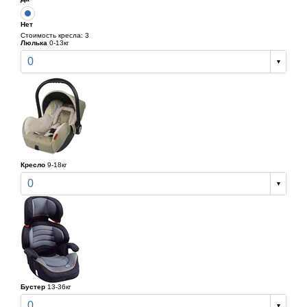
Нет
Стоимость кресла: 3
Люлька
0-13кг
0
Кресло
9-18кг
0
Бустер
13-36кг
0