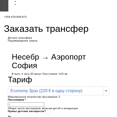
+359 878-858-974
Заказать трансфер
Детали трансфера
Подтверждение заказа
Несебр → Аэропорт
София
В пути:
4 часа
30 минут
Расстояние: 415 км
Тариф
Economy 3pax (220 € в одну сторону)
Максимальное количество пассажиров:
3
Пассажиров
*
Общее число пассажиров,
включая детей и младенцев
Нужны детские автокресла?
Да