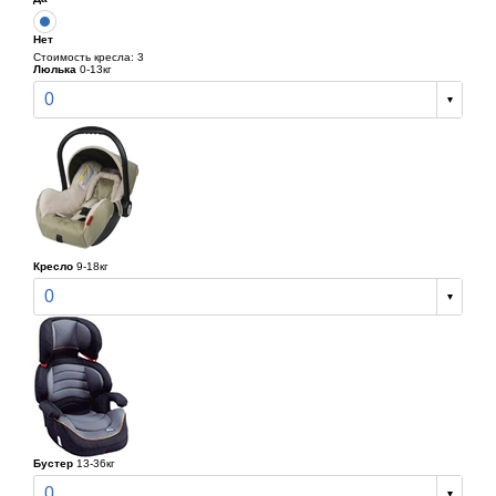
Нет
Стоимость кресла: 3
Люлька
0-13кг
0
Кресло
9-18кг
0
Бустер
13-36кг
0