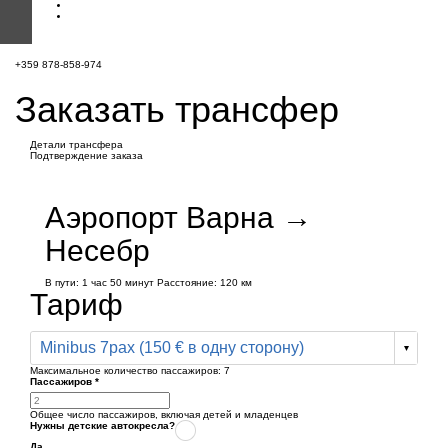
+359 878-858-974
Заказать трансфер
Детали трансфера
Подтверждение заказа
Аэропорт Варна →
Несебр
В пути:
1 час
50 минут
Расстояние: 120 км
Тариф
Minibus 7pax (150 € в одну сторону)
Максимальное количество пассажиров:
7
Пассажиров
*
Общее число пассажиров,
включая детей и младенцев
Нужны детские автокресла?
Да