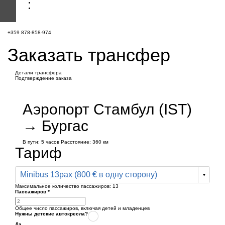
+359 878-858-974
Заказать трансфер
Детали трансфера
Подтверждение заказа
Аэропорт Стамбул (IST)
→ Бургас
В пути:
5 часов
Расстояние: 360 км
Тариф
Minibus 13pax (800 € в одну сторону)
Максимальное количество пассажиров:
13
Пассажиров
*
Общее число пассажиров,
включая детей и младенцев
Нужны детские автокресла?
Да