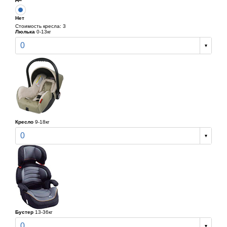
Нет
Стоимость кресла: 3
Люлька
0-13кг
0
Кресло
9-18кг
0
Бустер
13-36кг
0