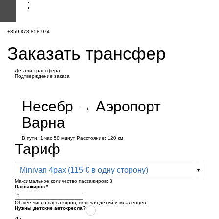
+359 878-858-974
Заказать трансфер
Детали трансфера
Подтверждение заказа
Несебр → Аэропорт
Варна
В пути:
1 час
50 минут
Расстояние: 120 км
Тариф
Minivan 4pax (115 € в одну сторону)
Максимальное количество пассажиров:
3
Пассажиров
*
Общее число пассажиров,
включая детей и младенцев
Нужны детские автокресла?
Да