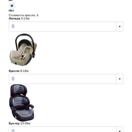
Нет
Стоимость кресла: 3
Люлька
0-13кг
0
Кресло
9-18кг
0
Бустер
13-36кг
0