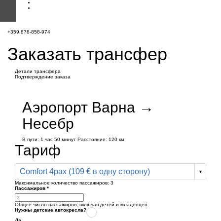
+359 878-858-974
Заказать трансфер
Детали трансфера
Подтверждение заказа
Аэропорт Варна →
Несебр
В пути:
1 час
50 минут
Расстояние: 120 км
Тариф
Comfort 4pax (109 € в одну сторону)
Максимальное количество пассажиров:
3
Пассажиров
*
Общее число пассажиров,
включая детей и младенцев
Нужны детские автокресла?
Да