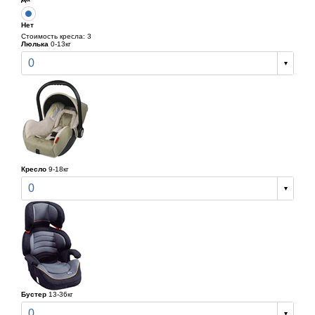
Нет
Стоимость кресла: 3
Люлька
0-13кг
0
Кресло
9-18кг
0
Бустер
13-36кг
0