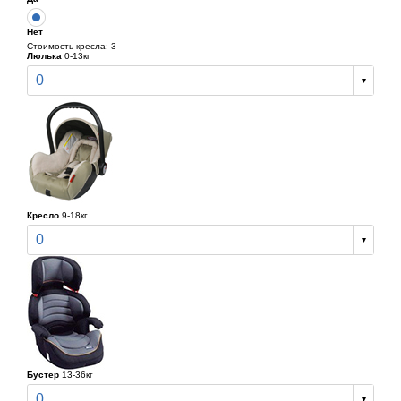
Нет
Стоимость кресла: 3
Люлька
0-13кг
0
Кресло
9-18кг
0
Бустер
13-36кг
0