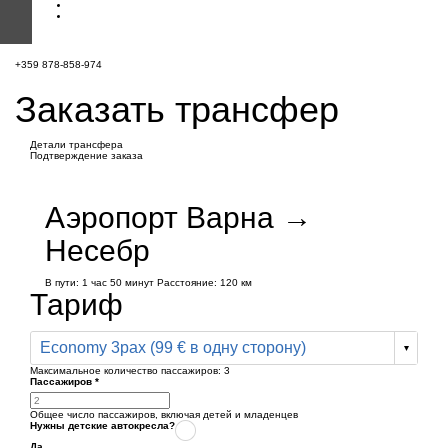
+359 878-858-974
Заказать трансфер
Детали трансфера
Подтверждение заказа
Аэропорт Варна →
Несебр
В пути:
1 час
50 минут
Расстояние: 120 км
Тариф
Economy 3pax (99 € в одну сторону)
Максимальное количество пассажиров:
3
Пассажиров
*
Общее число пассажиров,
включая детей и младенцев
Нужны детские автокресла?
Да