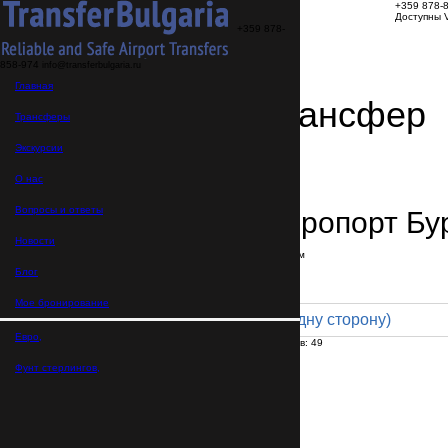
+359 878-
Доступны V
+359 878-
858-974
info@transferbulgaria.ru
Главная
Заказать трансфер
Трансферы
Экскурсии
Детали трансфера
Подтверждение заказа
О нас
Вопросы и ответы
Равда → Аэропорт Бу
Новости
В пути:
30 минут
Расстояние: 34 км
Тариф
Блог
Мое бронирование
Coach 49pax (450 € в одну сторону)
Евро,
Максимальное количество пассажиров:
49
Пассажиров
*
Фунт стерлингов,
Общее число пассажиров,
включая детей и младенцев
Нужны детские автокресла?
Да