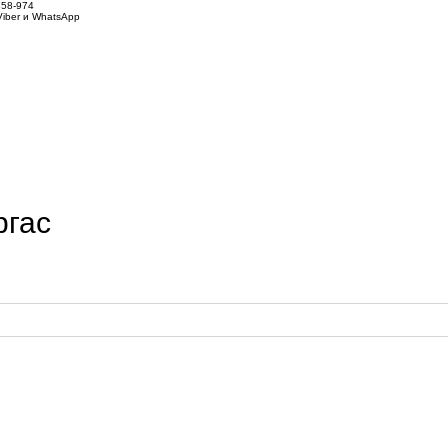
858-974
iber и WhatsApp
ргас