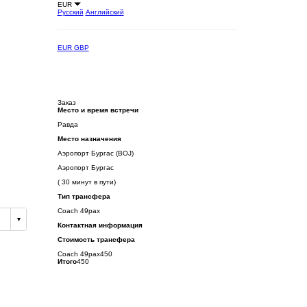
EUR
Русский
Английский
EUR
GBP
Заказ
Место и время встречи
Равда
Место назначения
Аэропорт Бургас (BOJ)
Аэропорт Бургас
( 30 минут в пути)
Тип трансфера
Coach 49pax
Контактная информация
Стоимость трансфера
Coach 49pax
450
Итого
450