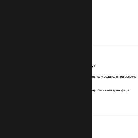
Контакты
Имя и фамилия латинскими буквами
*
Имя и фамилия будут указаны на табличке у водителя при встрече
Эл. почта (Email)
*
Отправим подтверждение брони с подробностями трансфера
Номер телефона
с кодом страны
*
Для связи с водителем
Маршрут
Место отправления