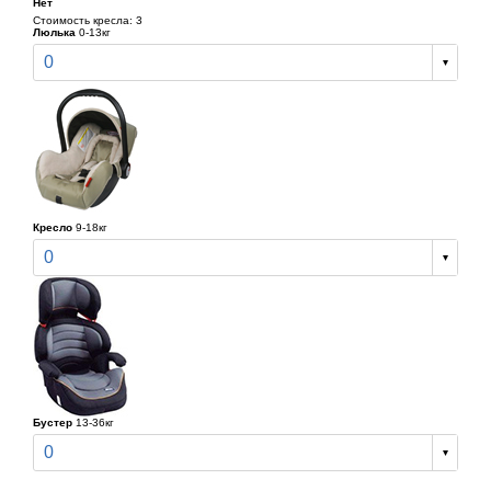
Нет
Стоимость кресла: 3
Люлька
0-13кг
0
Кресло
9-18кг
0
Бустер
13-36кг
0