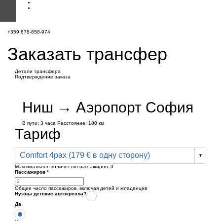
+359 878-858-974
Заказать трансфер
Детали трансфера
Подтверждение заказа
Ниш → Аэропорт София
В пути:
3 часа
Расстояние: 180 км
Тариф
Comfort 4pax (179 € в одну сторону)
Максимальное количество пассажиров:
3
Пассажиров
*
Общее число пассажиров,
включая детей и младенцев
Нужны детские автокресла?
Да