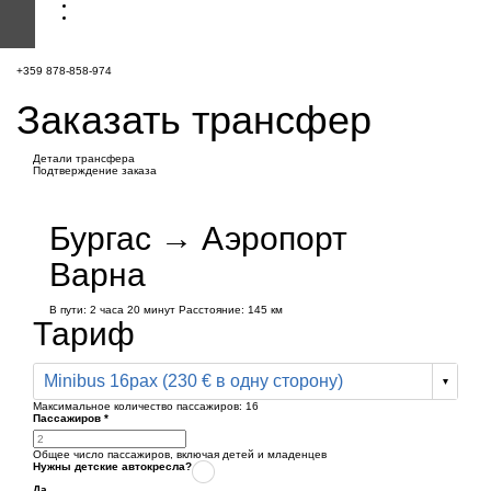
+359 878-858-974
Заказать трансфер
Детали трансфера
Подтверждение заказа
Бургас → Аэропорт
Варна
В пути:
2 часа
20 минут
Расстояние: 145 км
Тариф
Minibus 16pax (230 € в одну сторону)
Максимальное количество пассажиров:
16
Пассажиров
*
Общее число пассажиров,
включая детей и младенцев
Нужны детские автокресла?
Да