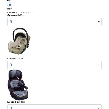
Нет
Стоимость кресла: 3
Люлька
0-13кг
0
Кресло
9-18кг
0
Бустер
13-36кг
0